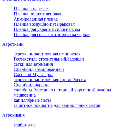
Пленка в нарезке
Пленка полиэтиленовая
Армированная пленка
Пленка воздушно-пузырьковая
Пленка для укрытия силосных ям
Пленка для сельского хозяйства черная
Агроткани
агроткань застилочная импортная
Геотекстиль строительный/садовый
сетки для затенения
Спанбонд армированный
Cocoland Мульчарол
агроткань застилочная, пр-во Россия
Спанбонд нарезка
спанбонд (материал нетканый укрывной) рулоны
мешковина
капиллярные маты
защитное покрытие для капиллярных матов
Агрохимия
гербициды