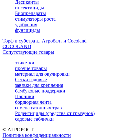
Десиканты
инсектициды
Биопрепараты
стимуляторы роста
удобрения
фунгициды
Торф и субстраты Агробалт и Cocoland
COCOLAND
Сопутствующие товары
этикетки
прочие товары
материал для окулировки
Сетки садовые
завязки для крепления
бамбуковые поддержки
Парники
бордюрная лента
семена газонных трав
Родентициды (средства от грызунов)
садовые таблички
© АГРОРОСТ
Политика конфиденциальности