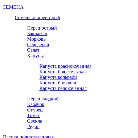
СЕМЕНА
Семена овощей проф
Перец острый
Баклажан
Морковь
Сельдерей
Салат
Капуста
Капуста краснокочанная
Капуста брюссельская
Капуста кольраби
Капуста брокколи
Капуста белокочанная
Перец сладкий
Кабачок
Огурец
Томат
Свекла
Редис
Пленка полиэтиленовая