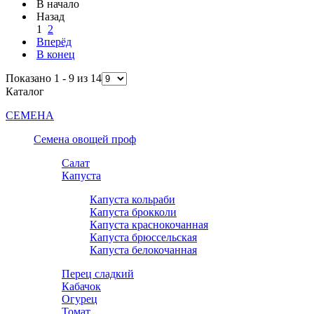
В начало
Назад
1
2
Вперёд
В конец
Показано 1 - 9 из 14
Каталог
СЕМЕНА
Семена овощей проф
Салат
Капуста
Капуста кольраби
Капуста брокколи
Капуста краснокочанная
Капуста брюссельская
Капуста белокочанная
Перец сладкий
Кабачок
Огурец
Томат