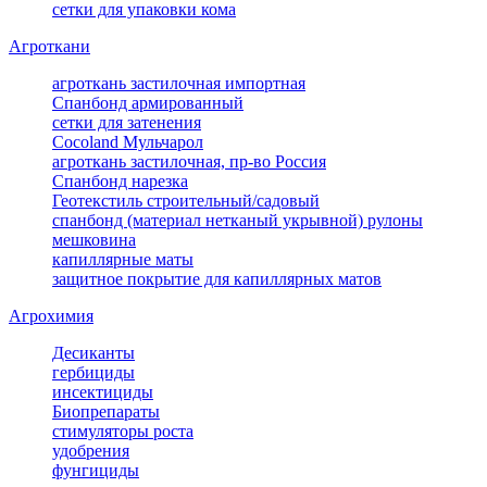
сетки для упаковки кома
Агроткани
агроткань застилочная импортная
Спанбонд армированный
сетки для затенения
Cocoland Мульчарол
агроткань застилочная, пр-во Россия
Спанбонд нарезка
Геотекстиль строительный/садовый
спанбонд (материал нетканый укрывной) рулоны
мешковина
капиллярные маты
защитное покрытие для капиллярных матов
Агрохимия
Десиканты
гербициды
инсектициды
Биопрепараты
стимуляторы роста
удобрения
фунгициды