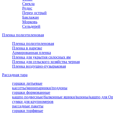
Свекла
Редис
Перец острый
Баклажан
Морковь
Сельдерей
Пленка полиэтиленовая
Пленка полиэтиленовая
Пленка в нарезке
Армированная пленка
Пленка для укрытия силосных ям
Пленка для сельского хозяйства черная
Пленка воздушно-пузырьковая
Рассадная тара
горшки литьевые
кассеты/минипарники/поддоны
горшки формованные
кашпо подвесные/балконные ящики/вазоны/кашпо для О
сумки для крупномеров
рассадные пакеты
горшки торфяные