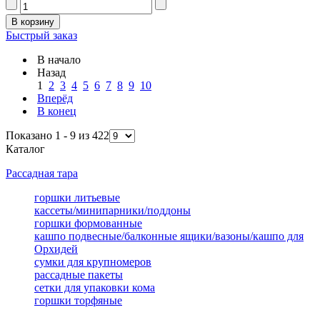
Быстрый заказ
В начало
Назад
1
2
3
4
5
6
7
8
9
10
Вперёд
В конец
Показано 1 - 9 из 422
Каталог
Рассадная тара
горшки литьевые
кассеты/минипарники/поддоны
горшки формованные
кашпо подвесные/балконные ящики/вазоны/кашпо для
Орхидей
сумки для крупномеров
рассадные пакеты
сетки для упаковки кома
горшки торфяные