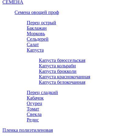
СЕМЕНА
Семена овощей проф
Перец острый
Баклажан
Морковь
Сельдерей
Салат
Капуста
Капуста брюссельская
Капуста кольраби
Капуста брокколи
Капуста краснокочанная
Капуста белокочанная
Перец сладкий
Кабачок
Огурец
Томат
Свекла
Редис
Пленка полиэтиленовая