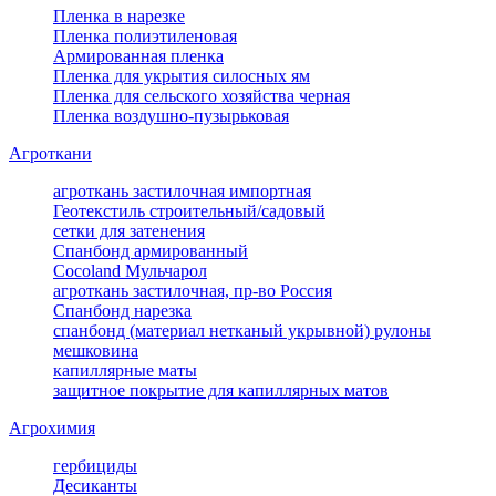
Пленка в нарезке
Пленка полиэтиленовая
Армированная пленка
Пленка для укрытия силосных ям
Пленка для сельского хозяйства черная
Пленка воздушно-пузырьковая
Агроткани
агроткань застилочная импортная
Геотекстиль строительный/садовый
сетки для затенения
Спанбонд армированный
Cocoland Мульчарол
агроткань застилочная, пр-во Россия
Спанбонд нарезка
спанбонд (материал нетканый укрывной) рулоны
мешковина
капиллярные маты
защитное покрытие для капиллярных матов
Агрохимия
гербициды
Десиканты