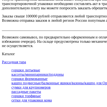
транспортировочной упаковки необходимо составлять акт в тр
дополнительную плату вы можете попросить заказать обрешетку
Заказы свыше 100000 рублей отправляются любой транспортнои
Возможна отправка заказов в любой регион России попутным ав
_______________________________________________________
Возможен самовывоз, по предварительно оформленным и оплаченн
избежании очереди). На складе предусмотрена только механиче
не осуществляется.
Каталог
Рассадная тара
горшки литьевые
кассеты/минипарники/поддоны
горшки формованные
кашпо подвесные/балконные ящики/вазоны/кашпо для О
сумки для крупномеров
рассадные пакеты
горшки торфяные
сетки для упаковки кома