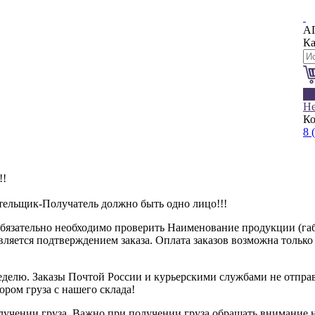
А
Ка
0
Не
Ко
8 
!!
ательщик-Получатель должно быть одно лицо!!!
обязательно необходимо проверить Наименование продукции (габа
является подтверждением заказа. Оплата заказов возможна тольк
 неделю. Заказы Почтой России и курьерскими службами не отп
бором груза с нашего склада!
лучении груза. Важно при получении груза обращать внимание 