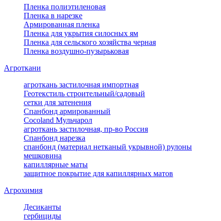
Пленка полиэтиленовая
Пленка в нарезке
Армированная пленка
Пленка для укрытия силосных ям
Пленка для сельского хозяйства черная
Пленка воздушно-пузырьковая
Агроткани
агроткань застилочная импортная
Геотекстиль строительный/садовый
сетки для затенения
Спанбонд армированный
Cocoland Мульчарол
агроткань застилочная, пр-во Россия
Спанбонд нарезка
спанбонд (материал нетканый укрывной) рулоны
мешковина
капиллярные маты
защитное покрытие для капиллярных матов
Агрохимия
Десиканты
гербициды