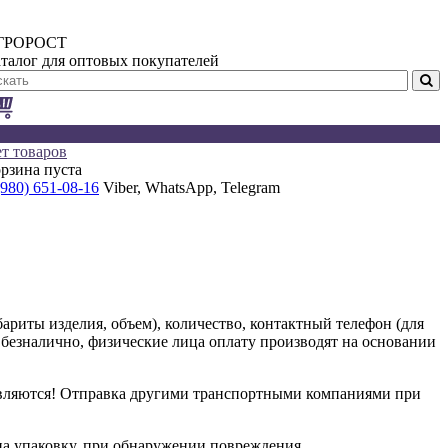
ГРОРОСТ
талог для оптовых покупателей
т товаров
рзина пуста
(980) 651-08-16
Viber, WhatsApp, Telegram
риты изделия, объем), количество, контактный телефон (для
о безналично, физические лица оплату производят на основании
равляются! Отправка другими транспортными компаниями при
на упаковку, при обнаружении повреждения