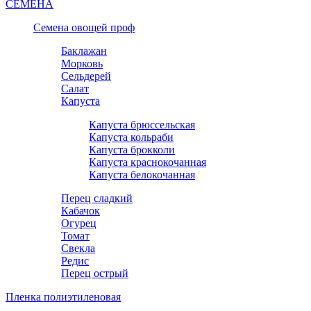
СЕМЕНА
Семена овощей проф
Баклажан
Морковь
Сельдерей
Салат
Капуста
Капуста брюссельская
Капуста кольраби
Капуста брокколи
Капуста краснокочанная
Капуста белокочанная
Перец сладкий
Кабачок
Огурец
Томат
Свекла
Редис
Перец острый
Пленка полиэтиленовая