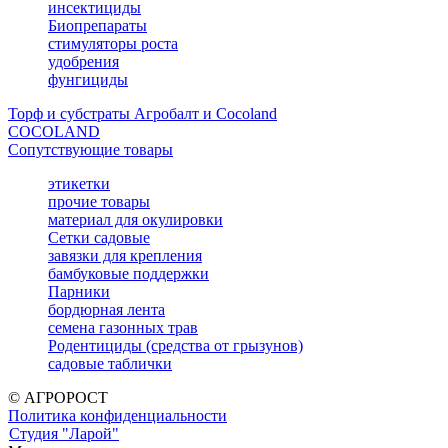
инсектициды
Биопрепараты
стимуляторы роста
удобрения
фунгициды
Торф и субстраты Агробалт и Cocoland
COCOLAND
Сопутствующие товары
этикетки
прочие товары
материал для окулировки
Сетки садовые
завязки для крепления
бамбуковые поддержки
Парники
бордюрная лента
семена газонных трав
Родентициды (средства от грызунов)
садовые таблички
© АГРОРОСТ
Политика конфиденциальности
Студия "Ларой"