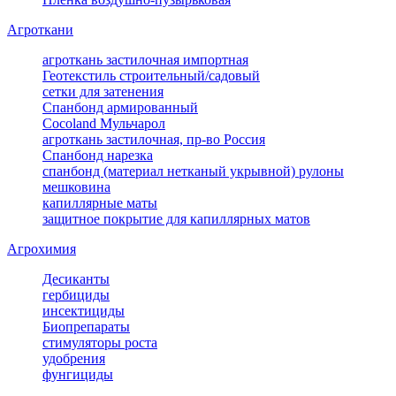
Агроткани
агроткань застилочная импортная
Геотекстиль строительный/садовый
сетки для затенения
Спанбонд армированный
Cocoland Мульчарол
агроткань застилочная, пр-во Россия
Спанбонд нарезка
спанбонд (материал нетканый укрывной) рулоны
мешковина
капиллярные маты
защитное покрытие для капиллярных матов
Агрохимия
Десиканты
гербициды
инсектициды
Биопрепараты
стимуляторы роста
удобрения
фунгициды