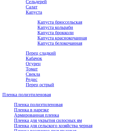
Сельдерей
Салат
Капуста
Капуста брюссельская
Капуста кольраби
Капуста брокколи
Капуста краснокочанная
Капуста белокочанная
Перец сладкий
Кабачок
Огурец
Томат
Свекла
Редис
Перец острый
Пленка полиэтиленовая
Пленка полиэтиленовая
Пленка в нарезке
Армированная пленка
Пленка для укрытия силосных ям
Пленка для сельского хозяйства черная
Пленка воздушно-пузырьковая