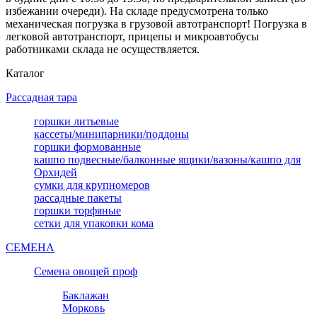
избежании очереди). На складе предусмотрена только
механическая погрузка в грузовой автотранспорт! Погрузка в
легковой автотранспорт, прицепы и микроавтобусы
работниками склада не осуществляется.
Каталог
Рассадная тара
горшки литьевые
кассеты/минипарники/поддоны
горшки формованные
кашпо подвесные/балконные ящики/вазоны/кашпо для
Орхидей
сумки для крупномеров
рассадные пакеты
горшки торфяные
сетки для упаковки кома
СЕМЕНА
Семена овощей проф
Баклажан
Морковь