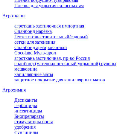
Пленка воздушно-пузырьковая
Пленка для укрытия силосных ям
Агроткани
агроткань застилочная импортная
Спанбонд нарезка
Геотекстиль строительный/садовый
сетки для затенения
Спанбонд армированный
Cocoland Мульчарол
агроткань застилочная, пр-во Россия
спанбонд (материал нетканый укрывной) рулоны
мешковина
капиллярные маты
защитное покрытие для капиллярных матов
Агрохимия
Десиканты
гербициды
инсектициды
Биопрепараты
стимуляторы роста
удобрения
фунгициды