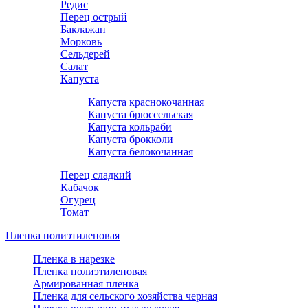
Редис
Перец острый
Баклажан
Морковь
Сельдерей
Салат
Капуста
Капуста краснокочанная
Капуста брюссельская
Капуста кольраби
Капуста брокколи
Капуста белокочанная
Перец сладкий
Кабачок
Огурец
Томат
Пленка полиэтиленовая
Пленка в нарезке
Пленка полиэтиленовая
Армированная пленка
Пленка для сельского хозяйства черная