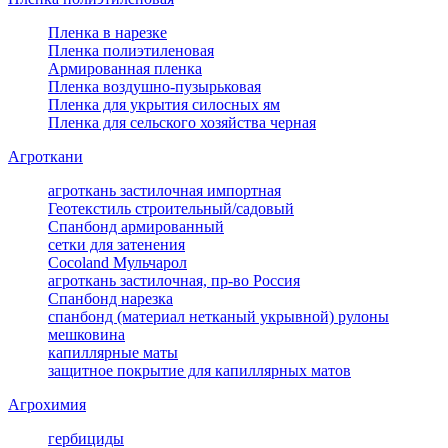
Пленка в нарезке
Пленка полиэтиленовая
Армированная пленка
Пленка воздушно-пузырьковая
Пленка для укрытия силосных ям
Пленка для сельского хозяйства черная
Агроткани
агроткань застилочная импортная
Геотекстиль строительный/садовый
Спанбонд армированный
сетки для затенения
Cocoland Мульчарол
агроткань застилочная, пр-во Россия
Спанбонд нарезка
спанбонд (материал нетканый укрывной) рулоны
мешковина
капиллярные маты
защитное покрытие для капиллярных матов
Агрохимия
гербициды