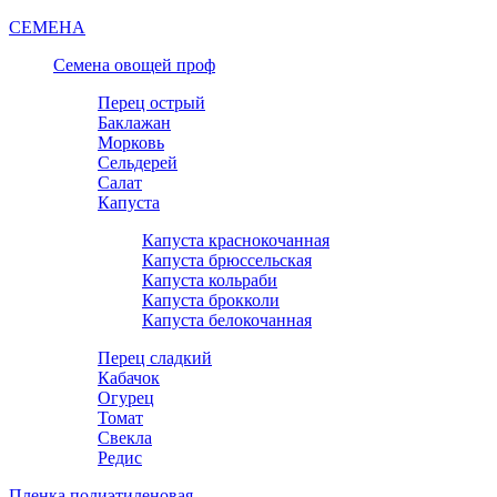
СЕМЕНА
Семена овощей проф
Перец острый
Баклажан
Морковь
Сельдерей
Салат
Капуста
Капуста краснокочанная
Капуста брюссельская
Капуста кольраби
Капуста брокколи
Капуста белокочанная
Перец сладкий
Кабачок
Огурец
Томат
Свекла
Редис
Пленка полиэтиленовая