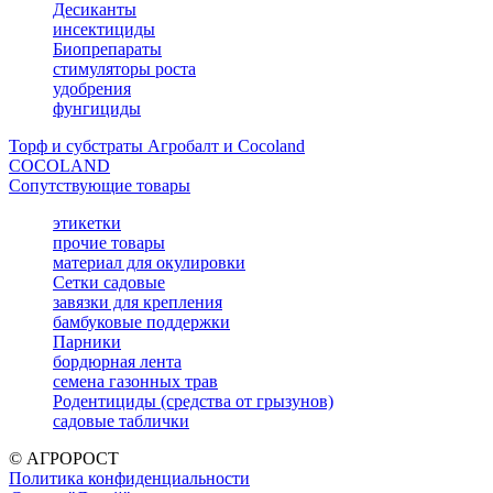
Десиканты
инсектициды
Биопрепараты
стимуляторы роста
удобрения
фунгициды
Торф и субстраты Агробалт и Cocoland
COCOLAND
Сопутствующие товары
этикетки
прочие товары
материал для окулировки
Сетки садовые
завязки для крепления
бамбуковые поддержки
Парники
бордюрная лента
семена газонных трав
Родентициды (средства от грызунов)
садовые таблички
© АГРОРОСТ
Политика конфиденциальности