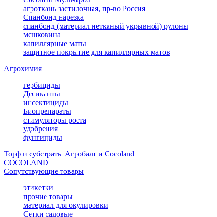
агроткань застилочная, пр-во Россия
Спанбонд нарезка
спанбонд (материал нетканый укрывной) рулоны
мешковина
капиллярные маты
защитное покрытие для капиллярных матов
Агрохимия
гербициды
Десиканты
инсектициды
Биопрепараты
стимуляторы роста
удобрения
фунгициды
Торф и субстраты Агробалт и Cocoland
COCOLAND
Сопутствующие товары
этикетки
прочие товары
материал для окулировки
Сетки садовые