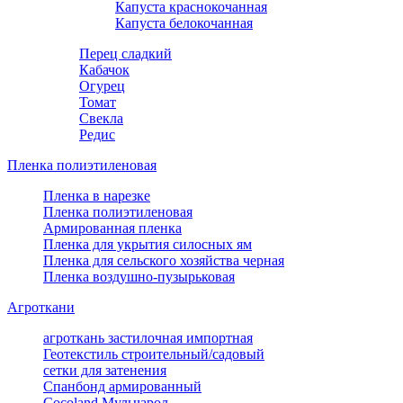
Капуста краснокочанная
Капуста белокочанная
Перец сладкий
Кабачок
Огурец
Томат
Свекла
Редис
Пленка полиэтиленовая
Пленка в нарезке
Пленка полиэтиленовая
Армированная пленка
Пленка для укрытия силосных ям
Пленка для сельского хозяйства черная
Пленка воздушно-пузырьковая
Агроткани
агроткань застилочная импортная
Геотекстиль строительный/садовый
сетки для затенения
Спанбонд армированный
Cocoland Мульчарол