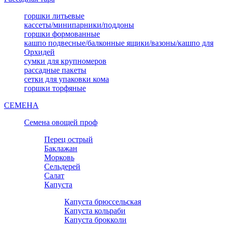
горшки литьевые
кассеты/минипарники/поддоны
горшки формованные
кашпо подвесные/балконные ящики/вазоны/кашпо для
Орхидей
сумки для крупномеров
рассадные пакеты
сетки для упаковки кома
горшки торфяные
СЕМЕНА
Семена овощей проф
Перец острый
Баклажан
Морковь
Сельдерей
Салат
Капуста
Капуста брюссельская
Капуста кольраби
Капуста брокколи