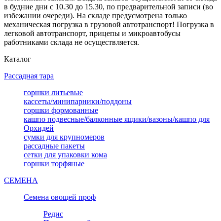
в будние дни с 10.30 до 15.30, по предварительной записи (во
избежании очереди). На складе предусмотрена только
механическая погрузка в грузовой автотранспорт! Погрузка в
легковой автотранспорт, прицепы и микроавтобусы
работниками склада не осуществляется.
Каталог
Рассадная тара
горшки литьевые
кассеты/минипарники/поддоны
горшки формованные
кашпо подвесные/балконные ящики/вазоны/кашпо для
Орхидей
сумки для крупномеров
рассадные пакеты
сетки для упаковки кома
горшки торфяные
СЕМЕНА
Семена овощей проф
Редис