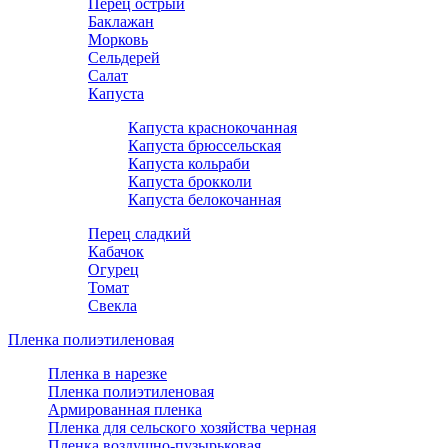
Перец острый
Баклажан
Морковь
Сельдерей
Салат
Капуста
Капуста краснокочанная
Капуста брюссельская
Капуста кольраби
Капуста брокколи
Капуста белокочанная
Перец сладкий
Кабачок
Огурец
Томат
Свекла
Пленка полиэтиленовая
Пленка в нарезке
Пленка полиэтиленовая
Армированная пленка
Пленка для сельского хозяйства черная
Пленка воздушно-пузырьковая