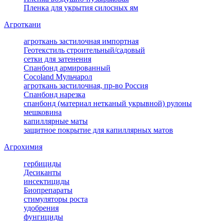
Пленка для укрытия силосных ям
Агроткани
агроткань застилочная импортная
Геотекстиль строительный/садовый
сетки для затенения
Спанбонд армированный
Cocoland Мульчарол
агроткань застилочная, пр-во Россия
Спанбонд нарезка
спанбонд (материал нетканый укрывной) рулоны
мешковина
капиллярные маты
защитное покрытие для капиллярных матов
Агрохимия
гербициды
Десиканты
инсектициды
Биопрепараты
стимуляторы роста
удобрения
фунгициды