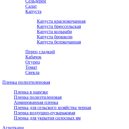
Сельдерей
Салат
Капуста
Капуста краснокочанная
Капуста брюссельская
Капуста кольраби
Капуста брокколи
Капуста белокочанная
Перец сладкий
Кабачок
Огурец
Томат
Свекла
Пленка полиэтиленовая
Пленка в нарезке
Пленка полиэтиленовая
Армированная пленка
Пленка для сельского хозяйства черная
Пленка воздушно-пузырьковая
Пленка для укрытия силосных ям
Агроткани