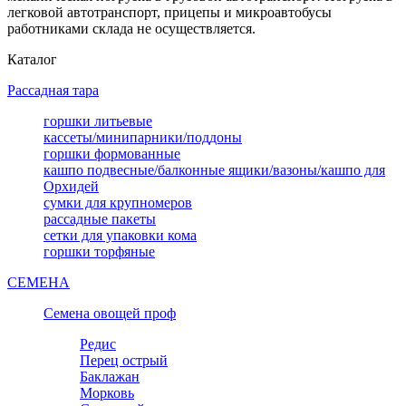
легковой автотранспорт, прицепы и микроавтобусы
работниками склада не осуществляется.
Каталог
Рассадная тара
горшки литьевые
кассеты/минипарники/поддоны
горшки формованные
кашпо подвесные/балконные ящики/вазоны/кашпо для
Орхидей
сумки для крупномеров
рассадные пакеты
сетки для упаковки кома
горшки торфяные
СЕМЕНА
Семена овощей проф
Редис
Перец острый
Баклажан
Морковь