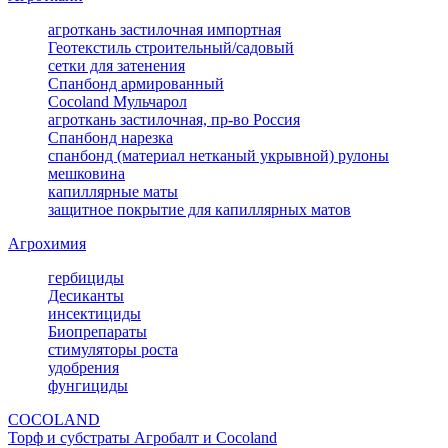
агроткань застилочная импортная
Геотекстиль строительный/садовый
сетки для затенения
Спанбонд армированный
Cocoland Мульчарол
агроткань застилочная, пр-во Россия
Спанбонд нарезка
спанбонд (материал нетканый укрывной) рулоны
мешковина
капиллярные маты
защитное покрытие для капиллярных матов
Агрохимия
гербициды
Десиканты
инсектициды
Биопрепараты
стимуляторы роста
удобрения
фунгициды
COCOLAND
Торф и субстраты Агробалт и Cocoland