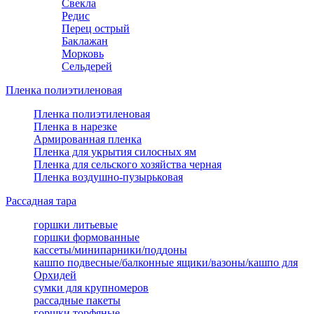
Свекла
Редис
Перец острый
Баклажан
Морковь
Сельдерей
Пленка полиэтиленовая
Пленка полиэтиленовая
Пленка в нарезке
Армированная пленка
Пленка для укрытия силосных ям
Пленка для сельского хозяйства черная
Пленка воздушно-пузырьковая
Рассадная тара
горшки литьевые
горшки формованные
кассеты/минипарники/поддоны
кашпо подвесные/балконные ящики/вазоны/кашпо для
Орхидей
сумки для крупномеров
рассадные пакеты
горшки торфяные