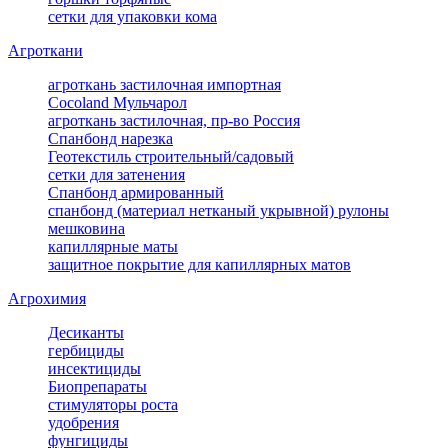
сетки для упаковки кома
Агроткани
агроткань застилочная импортная
Cocoland Мульчарол
агроткань застилочная, пр-во Россия
Спанбонд нарезка
Геотекстиль строительный/садовый
сетки для затенения
Спанбонд армированный
спанбонд (материал нетканый укрывной) рулоны
мешковина
капиллярные маты
защитное покрытие для капиллярных матов
Агрохимия
Десиканты
гербициды
инсектициды
Биопрепараты
стимуляторы роста
удобрения
фунгициды