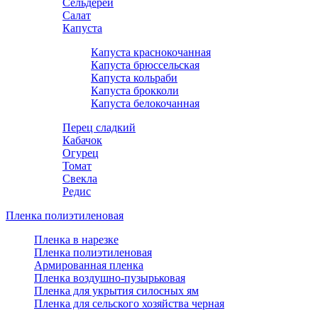
Сельдерей
Салат
Капуста
Капуста краснокочанная
Капуста брюссельская
Капуста кольраби
Капуста брокколи
Капуста белокочанная
Перец сладкий
Кабачок
Огурец
Томат
Свекла
Редис
Пленка полиэтиленовая
Пленка в нарезке
Пленка полиэтиленовая
Армированная пленка
Пленка воздушно-пузырьковая
Пленка для укрытия силосных ям
Пленка для сельского хозяйства черная