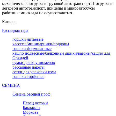
механическая погрузка в грузовой автотранспорт! Погрузка в
легковой автотранспорт, прицепы и микроавтобусы
работниками склада не осуществляется.
Каталог
Рассадная тара
горшки литьевые
кассеты/минипарники/поддоны
горшки формованные
кашпо подвесные/балконные ящики/вазоны/кашпо для
Орхидей
сумки для крупномеров
рассадные пакеты
сетки для упаковки кома
горшки торфяные
СЕМЕНА
Семена овощей проф
Перец острый
Баклажан
Морковь