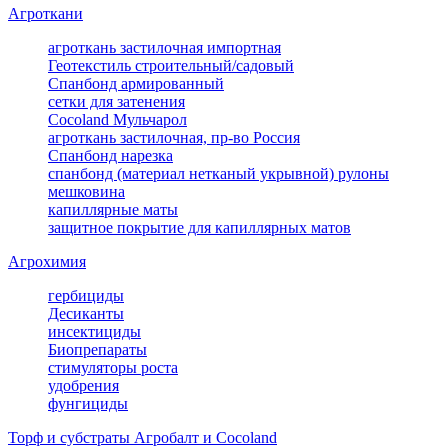
Агроткани
агроткань застилочная импортная
Геотекстиль строительный/садовый
Спанбонд армированный
сетки для затенения
Cocoland Мульчарол
агроткань застилочная, пр-во Россия
Спанбонд нарезка
спанбонд (материал нетканый укрывной) рулоны
мешковина
капиллярные маты
защитное покрытие для капиллярных матов
Агрохимия
гербициды
Десиканты
инсектициды
Биопрепараты
стимуляторы роста
удобрения
фунгициды
Торф и субстраты Агробалт и Cocoland