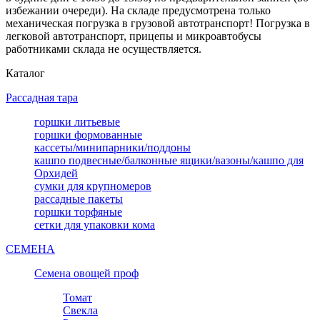
избежании очереди). На складе предусмотрена только
механическая погрузка в грузовой автотранспорт! Погрузка в
легковой автотранспорт, прицепы и микроавтобусы
работниками склада не осуществляется.
Каталог
Рассадная тара
горшки литьевые
горшки формованные
кассеты/минипарники/поддоны
кашпо подвесные/балконные ящики/вазоны/кашпо для
Орхидей
сумки для крупномеров
рассадные пакеты
горшки торфяные
сетки для упаковки кома
СЕМЕНА
Семена овощей проф
Томат
Свекла