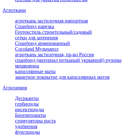
Агроткани
агроткань застилочная импортная
Спанбонд нарезка
Геотекстиль строительный/садовый
сетки для затенения
Спанбонд армированный
Cocoland Мульчарол
агроткань застилочная, пр-во Россия
спанбонд (материал нетканый укрывной) рулоны
мешковина
капиллярные маты
защитное покрытие для капиллярных матов
Агрохимия
Десиканты
гербициды
инсектициды
Биопрепараты
стимуляторы роста
удобрения
фунгициды