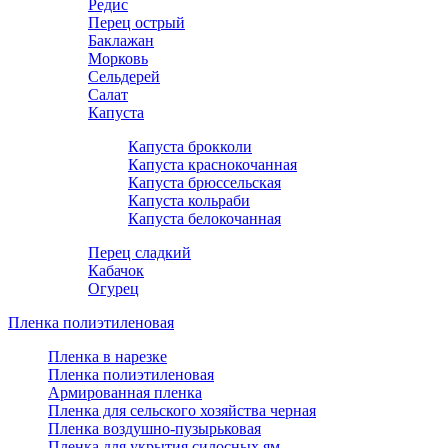
Редис
Перец острый
Баклажан
Морковь
Сельдерей
Салат
Капуста
Капуста брокколи
Капуста краснокочанная
Капуста брюссельская
Капуста кольраби
Капуста белокочанная
Перец сладкий
Кабачок
Огурец
Пленка полиэтиленовая
Пленка в нарезке
Пленка полиэтиленовая
Армированная пленка
Пленка для сельского хозяйства черная
Пленка воздушно-пузырьковая
Пленка для укрытия силосных ям