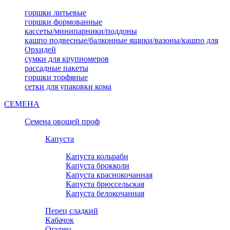
горшки литьевые
горшки формованные
кассеты/минипарники/поддоны
кашпо подвесные/балконные ящики/вазоны/кашпо для
Орхидей
сумки для крупномеров
рассадные пакеты
горшки торфяные
сетки для упаковки кома
СЕМЕНА
Семена овощей проф
Капуста
Капуста кольраби
Капуста брокколи
Капуста краснокочанная
Капуста брюссельская
Капуста белокочанная
Перец сладкий
Кабачок
Огурец