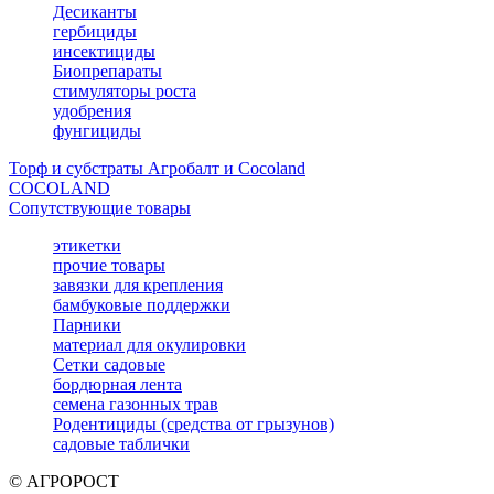
Десиканты
гербициды
инсектициды
Биопрепараты
стимуляторы роста
удобрения
фунгициды
Торф и субстраты Агробалт и Cocoland
COCOLAND
Сопутствующие товары
этикетки
прочие товары
завязки для крепления
бамбуковые поддержки
Парники
материал для окулировки
Сетки садовые
бордюрная лента
семена газонных трав
Родентициды (средства от грызунов)
садовые таблички
© АГРОРОСТ