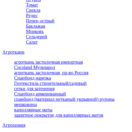
Томат
Свекла
Редис
Перец острый
Баклажан
Морковь
Сельдерей
Салат
Агроткани
агроткань застилочная импортная
Cocoland Мульчарол
агроткань застилочная, пр-во Россия
Спанбонд нарезка
Геотекстиль строительный/садовый
сетки для затенения
Спанбонд армированный
спанбонд (материал нетканый укрывной) рулоны
мешковина
капиллярные маты
защитное покрытие для капиллярных матов
Агрохимия