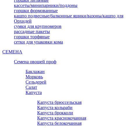
горшки литьевые
кассеты/минипарники/поддоны
горшки формованные
кашпо подвесные/балконные ящики/вазоны/кашпо для
Орхидей
сумки для крупномеров
рассадные пакеты
горшки торфяные
сетки для упаковки кома
СЕМЕНА
Семена овощей проф
Баклажан
Морковь
Сельдерей
Салат
Капуста
Капуста брюссельская
Капуста кольраби
Капуста брокколи
Капуста краснокочанная
Капуста белокочанная