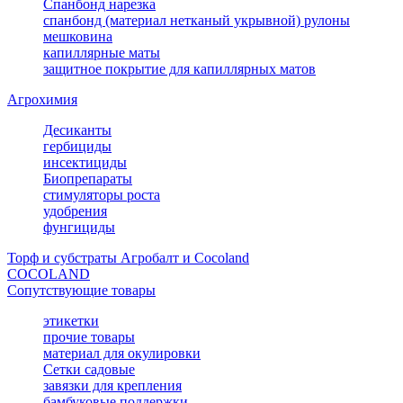
Спанбонд нарезка
спанбонд (материал нетканый укрывной) рулоны
мешковина
капиллярные маты
защитное покрытие для капиллярных матов
Агрохимия
Десиканты
гербициды
инсектициды
Биопрепараты
стимуляторы роста
удобрения
фунгициды
Торф и субстраты Агробалт и Cocoland
COCOLAND
Сопутствующие товары
этикетки
прочие товары
материал для окулировки
Сетки садовые
завязки для крепления
бамбуковые поддержки