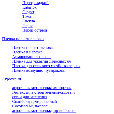
Перец сладкий
Кабачок
Огурец
Томат
Свекла
Редис
Перец острый
Пленка полиэтиленовая
Пленка полиэтиленовая
Пленка в нарезке
Армированная пленка
Пленка для укрытия силосных ям
Пленка для сельского хозяйства черная
Пленка воздушно-пузырьковая
Агроткани
агроткань застилочная импортная
Геотекстиль строительный/садовый
сетки для затенения
Спанбонд армированный
Cocoland Мульчарол
агроткань застилочная, пр-во Россия