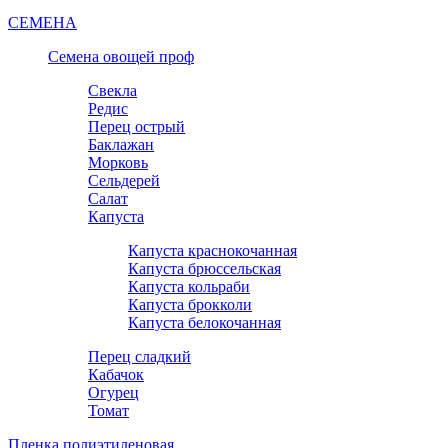
СЕМЕНА
Семена овощей проф
Свекла
Редис
Перец острый
Баклажан
Морковь
Сельдерей
Салат
Капуста
Капуста краснокочанная
Капуста брюссельская
Капуста кольраби
Капуста брокколи
Капуста белокочанная
Перец сладкий
Кабачок
Огурец
Томат
Пленка полиэтиленовая