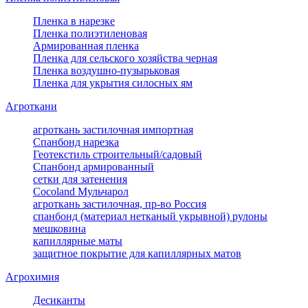
Пленка в нарезке
Пленка полиэтиленовая
Армированная пленка
Пленка для сельского хозяйства черная
Пленка воздушно-пузырьковая
Пленка для укрытия силосных ям
Агроткани
агроткань застилочная импортная
Спанбонд нарезка
Геотекстиль строительный/садовый
Спанбонд армированный
сетки для затенения
Cocoland Мульчарол
агроткань застилочная, пр-во Россия
спанбонд (материал нетканый укрывной) рулоны
мешковина
капиллярные маты
защитное покрытие для капиллярных матов
Агрохимия
Десиканты