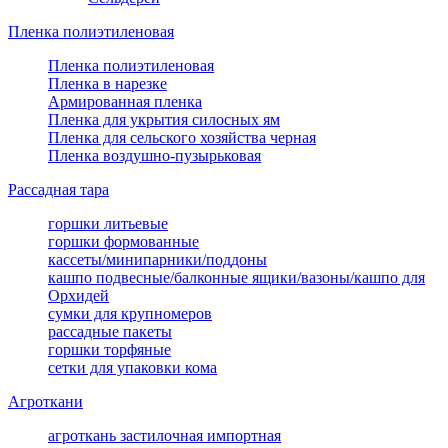
Пленка полиэтиленовая
Пленка полиэтиленовая
Пленка в нарезке
Армированная пленка
Пленка для укрытия силосных ям
Пленка для сельского хозяйства черная
Пленка воздушно-пузырьковая
Рассадная тара
горшки литьевые
горшки формованные
кассеты/минипарники/поддоны
кашпо подвесные/балконные ящики/вазоны/кашпо для
Орхидей
сумки для крупномеров
рассадные пакеты
горшки торфяные
сетки для упаковки кома
Агроткани
агроткань застилочная импортная