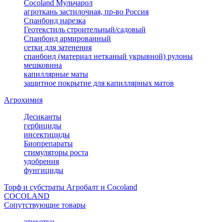
Cocoland Мульчарол
агроткань застилочная, пр-во Россия
Спанбонд нарезка
Геотекстиль строительный/садовый
Спанбонд армированный
сетки для затенения
спанбонд (материал нетканый укрывной) рулоны
мешковина
капиллярные маты
защитное покрытие для капиллярных матов
Агрохимия
Десиканты
гербициды
инсектициды
Биопрепараты
стимуляторы роста
удобрения
фунгициды
Торф и субстраты Агробалт и Cocoland
COCOLAND
Сопутствующие товары
этикетки