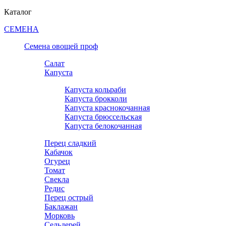
Каталог
СЕМЕНА
Семена овощей проф
Салат
Капуста
Капуста кольраби
Капуста брокколи
Капуста краснокочанная
Капуста брюссельская
Капуста белокочанная
Перец сладкий
Кабачок
Огурец
Томат
Свекла
Редис
Перец острый
Баклажан
Морковь
Сельдерей