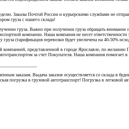
 неделю. Заказы Почтой России и курьерскими службами не отп
бором груза с нашего склада!
лучении груза. Важно при получении груза обращать внимание 
анспортной компании. Наша компания не несет ответственности 
 груза (тарификация перевозки будет увеличена на 40-50% исхо
̆ компанией, представленной в городе Ярославле, по желанию П
тотранспортом за счет Покупателя. Наша компания помогает в по
________________
ым заказам. Выдача заказов осуществляется со склада в будние 
ская погрузка в грузовой автотранспорт! Погрузка в легковой 