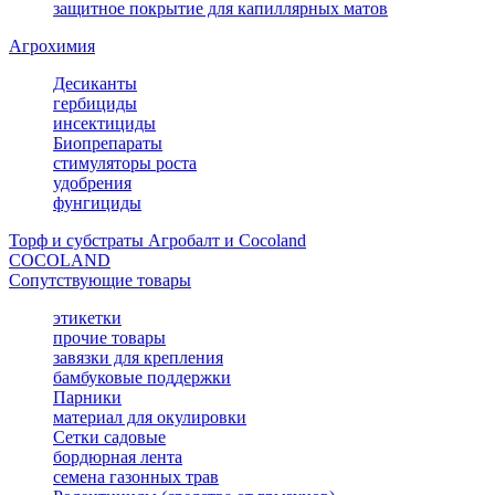
защитное покрытие для капиллярных матов
Агрохимия
Десиканты
гербициды
инсектициды
Биопрепараты
стимуляторы роста
удобрения
фунгициды
Торф и субстраты Агробалт и Cocoland
COCOLAND
Сопутствующие товары
этикетки
прочие товары
завязки для крепления
бамбуковые поддержки
Парники
материал для окулировки
Сетки садовые
бордюрная лента
семена газонных трав