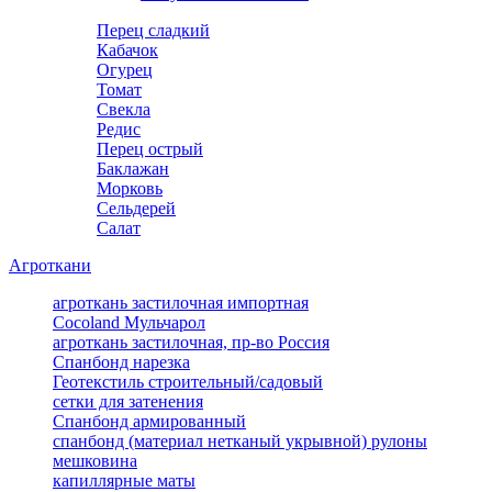
Перец сладкий
Кабачок
Огурец
Томат
Свекла
Редис
Перец острый
Баклажан
Морковь
Сельдерей
Салат
Агроткани
агроткань застилочная импортная
Cocoland Мульчарол
агроткань застилочная, пр-во Россия
Спанбонд нарезка
Геотекстиль строительный/садовый
сетки для затенения
Спанбонд армированный
спанбонд (материал нетканый укрывной) рулоны
мешковина
капиллярные маты