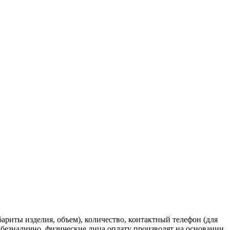
риты изделия, объем), количество, контактный телефон (для
о безналично, физические лица оплату производят на основании