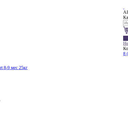
А
Ка
0
Не
Ко
8 
t 8-9 мес 25кг
0