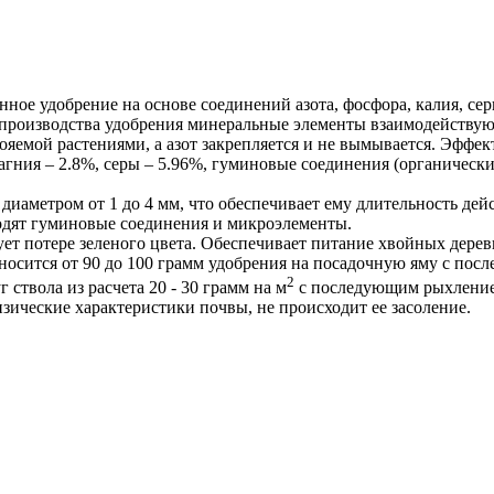
ное удобрение на основе соединений азота, фосфора, калия, се
е производства удобрения минеральные элементы взаимодейств
вояемой растениями, а азот закрепляется и не вымывается. Эффе
магния – 2.8%, серы – 5.96%, гуминовые соединения (органически
иаметром от 1 до 4 мм, что обеспечивает ему длительность дей
входят гуминовые соединения и микроэлементы.
т потере зеленого цвета. Обеспечивает питание хвойных деревье
вносится от 90 до 100 грамм удобрения на посадочную яму с п
2
ствола из расчета 20 - 30 грамм на м
с последующим рыхлением
зические характеристики почвы, не происходит ее засоление.