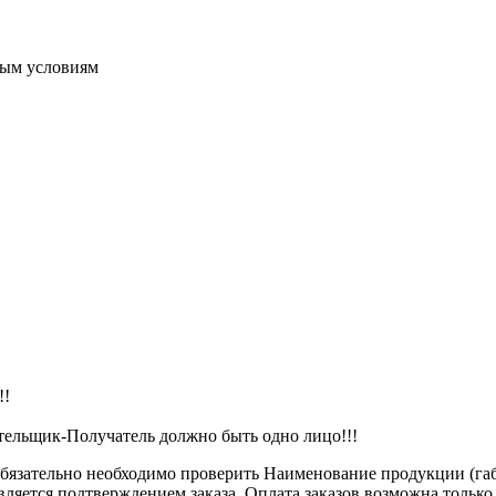
ным условиям
!!
ательщик-Получатель должно быть одно лицо!!!
обязательно необходимо проверить Наименование продукции (габа
является подтверждением заказа. Оплата заказов возможна тольк