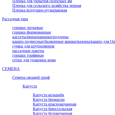
Пленка для укрытия силосных ям
Пленка для сельского хозяйства черная
Пленка воздушно-пузырьковая
Рассадная тара
горшки литьевые
горшки формованные
кассеты/минипарники/поддоны
кашпо подвесные/балконные ящики/вазоны/кашпо для О
сумки для крупномеров
рассадные пакеты
горшки торфяные
сетки для упаковки кома
СЕМЕНА
Семена овощей проф
Капуста
Капуста кольраби
Капуста брокколи
Капуста краснокочанная
Капуста брюссельская
Капуста белокочанная