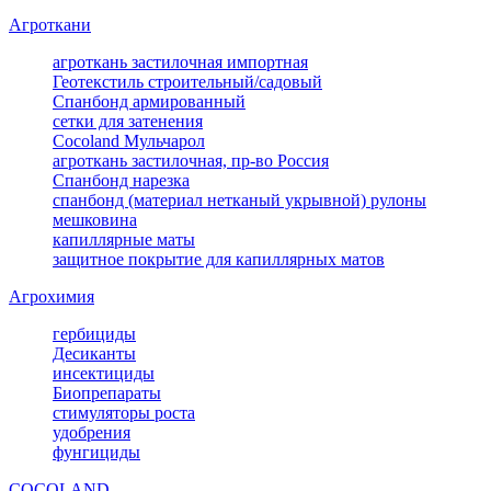
Агроткани
агроткань застилочная импортная
Геотекстиль строительный/садовый
Спанбонд армированный
сетки для затенения
Cocoland Мульчарол
агроткань застилочная, пр-во Россия
Спанбонд нарезка
спанбонд (материал нетканый укрывной) рулоны
мешковина
капиллярные маты
защитное покрытие для капиллярных матов
Агрохимия
гербициды
Десиканты
инсектициды
Биопрепараты
стимуляторы роста
удобрения
фунгициды
COCOLAND