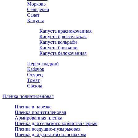
Морковь
Сельдерей
Салат
Капуста
Капуста краснокочанная
Капуста брюссельская
Капуста кольраби
Капуста брокколи
Капуста белокочанная
Перец сладкий
Кабачок
Огурец
Томат
Свекла
Пленка полиэтиленовая
Пленка в нарезке
Пленка полиэтиленовая
Армированная пленка
Пленка для сельского хозяйства черная
Пленка воздушно-пузырьковая
Пленка для укрытия силосных ям