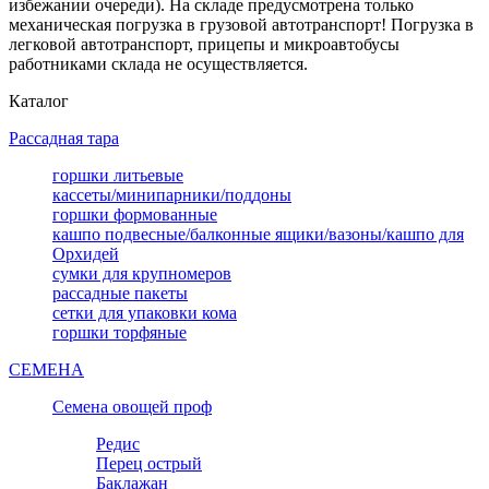
избежании очереди). На складе предусмотрена только
механическая погрузка в грузовой автотранспорт! Погрузка в
легковой автотранспорт, прицепы и микроавтобусы
работниками склада не осуществляется.
Каталог
Рассадная тара
горшки литьевые
кассеты/минипарники/поддоны
горшки формованные
кашпо подвесные/балконные ящики/вазоны/кашпо для
Орхидей
сумки для крупномеров
рассадные пакеты
сетки для упаковки кома
горшки торфяные
СЕМЕНА
Семена овощей проф
Редис
Перец острый
Баклажан