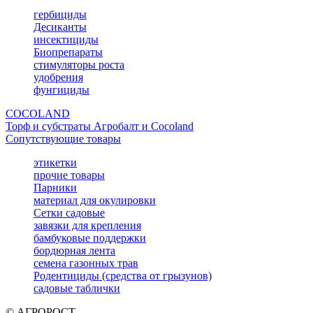
гербициды
Десиканты
инсектициды
Биопрепараты
стимуляторы роста
удобрения
фунгициды
COCOLAND
Торф и субстраты Агробалт и Cocoland
Сопутствующие товары
этикетки
прочие товары
Парники
материал для окулировки
Сетки садовые
завязки для крепления
бамбуковые поддержки
бордюрная лента
семена газонных трав
Родентициды (средства от грызунов)
садовые таблички
© АГРОРОСТ