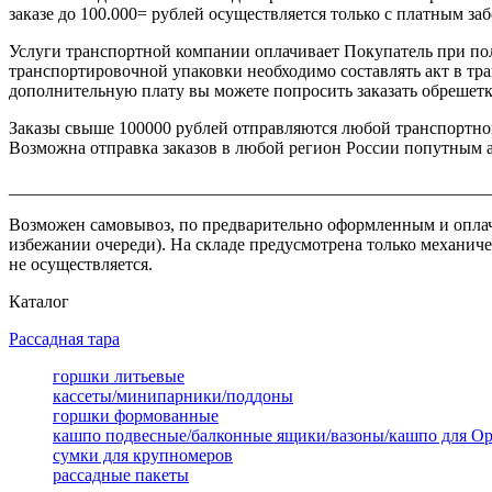
заказе до 100.000= рублей осуществляется только с платным за
Услуги транспортной компании оплачивает Покупатель при по
транспортировочной упаковки необходимо составлять акт в тр
дополнительную плату вы можете попросить заказать обрешетку
Заказы свыше 100000 рублей отправляются любой транспортнои
Возможна отправка заказов в любой регион России попутным ав
_______________________________________________________
Возможен самовывоз, по предварительно оформленным и оплаченн
избежании очереди). На складе предусмотрена только механиче
не осуществляется.
Каталог
Рассадная тара
горшки литьевые
кассеты/минипарники/поддоны
горшки формованные
кашпо подвесные/балконные ящики/вазоны/кашпо для О
сумки для крупномеров
рассадные пакеты