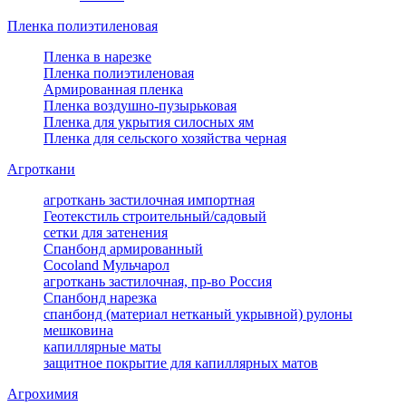
Пленка полиэтиленовая
Пленка в нарезке
Пленка полиэтиленовая
Армированная пленка
Пленка воздушно-пузырьковая
Пленка для укрытия силосных ям
Пленка для сельского хозяйства черная
Агроткани
агроткань застилочная импортная
Геотекстиль строительный/садовый
сетки для затенения
Спанбонд армированный
Cocoland Мульчарол
агроткань застилочная, пр-во Россия
Спанбонд нарезка
спанбонд (материал нетканый укрывной) рулоны
мешковина
капиллярные маты
защитное покрытие для капиллярных матов
Агрохимия