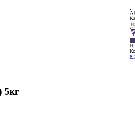
А
Ка
0
Не
Ко
8 
) 5кг