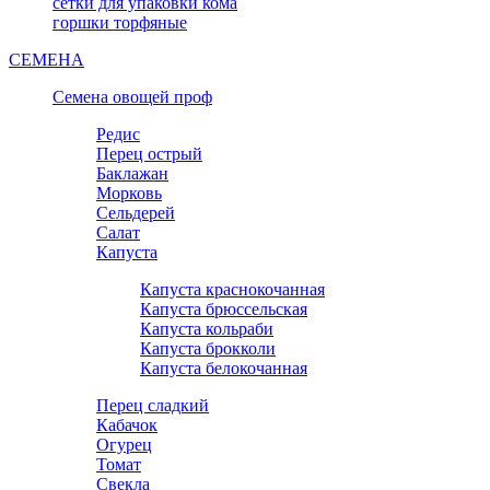
сетки для упаковки кома
горшки торфяные
СЕМЕНА
Семена овощей проф
Редис
Перец острый
Баклажан
Морковь
Сельдерей
Салат
Капуста
Капуста краснокочанная
Капуста брюссельская
Капуста кольраби
Капуста брокколи
Капуста белокочанная
Перец сладкий
Кабачок
Огурец
Томат
Свекла