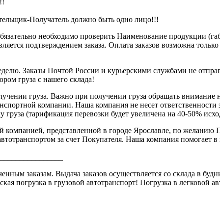
!!
ательщик-Получатель должно быть одно лицо!!!
обязательно необходимо проверить Наименование продукции (габа
является подтверждением заказа. Оплата заказов возможна тольк
 неделю. Заказы Почтой России и курьерскими службами не отп
бором груза с нашего склада!
лучении груза. Важно при получении груза обращать внимание 
анспортной компании. Наша компания не несет ответственности 
 груза (тарификация перевозки будет увеличена на 40-50% исхо
̆ компанией, представленной в городе Ярославле, по желанию П
тотранспортом за счет Покупателя. Наша компания помогает в по
________________
ым заказам. Выдача заказов осуществляется со склада в будние 
ская погрузка в грузовой автотранспорт! Погрузка в легковой 