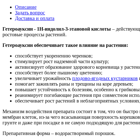
Описание
Задать вопрос
Доставка и оплата
Гетероауксин - 1Н-индолил-3-этановой кислоты
– действующе
ростовые процессы растений.
Гетероауксин обеспечивает такое влияние на растения:
способствует укоренению черенков;
стимулирует рост надземной части культур;
активизирует образование здорового корневища у растен
способствует более пышному цветению;
увеличивает урожайность
плодово-ягодных кустарников
помогает заживлять раны и трещины на коре деревьев;
повышает устойчивость к болезням, особенно к грибковы
реанимирует погибающие растения при совместном испо
обеспечивает рост растений в неблагоприятных условиях
Механизм воздействия препарата состоит в том, что он быстро
мембран клеток, из-за чего всасывающая поверхность корешко
грунте и даже при посадке в не самую подходящую для растени
Препаративная форма – водорастворимый порошок.