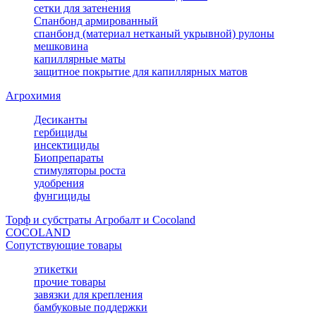
сетки для затенения
Спанбонд армированный
спанбонд (материал нетканый укрывной) рулоны
мешковина
капиллярные маты
защитное покрытие для капиллярных матов
Агрохимия
Десиканты
гербициды
инсектициды
Биопрепараты
стимуляторы роста
удобрения
фунгициды
Торф и субстраты Агробалт и Cocoland
COCOLAND
Сопутствующие товары
этикетки
прочие товары
завязки для крепления
бамбуковые поддержки