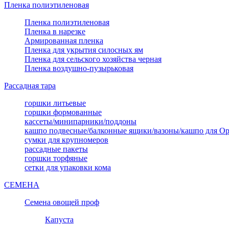
Пленка полиэтиленовая
Пленка полиэтиленовая
Пленка в нарезке
Армированная пленка
Пленка для укрытия силосных ям
Пленка для сельского хозяйства черная
Пленка воздушно-пузырьковая
Рассадная тара
горшки литьевые
горшки формованные
кассеты/минипарники/поддоны
кашпо подвесные/балконные ящики/вазоны/кашпо для О
сумки для крупномеров
рассадные пакеты
горшки торфяные
сетки для упаковки кома
СЕМЕНА
Семена овощей проф
Капуста