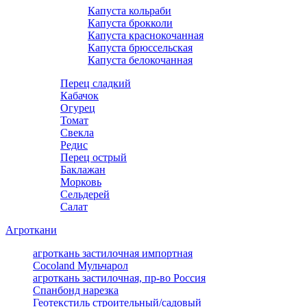
Капуста кольраби
Капуста брокколи
Капуста краснокочанная
Капуста брюссельская
Капуста белокочанная
Перец сладкий
Кабачок
Огурец
Томат
Свекла
Редис
Перец острый
Баклажан
Морковь
Сельдерей
Салат
Агроткани
агроткань застилочная импортная
Cocoland Мульчарол
агроткань застилочная, пр-во Россия
Спанбонд нарезка
Геотекстиль строительный/садовый