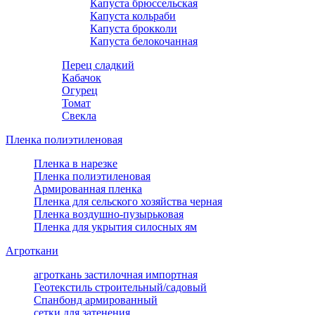
Капуста брюссельская
Капуста кольраби
Капуста брокколи
Капуста белокочанная
Перец сладкий
Кабачок
Огурец
Томат
Свекла
Пленка полиэтиленовая
Пленка в нарезке
Пленка полиэтиленовая
Армированная пленка
Пленка для сельского хозяйства черная
Пленка воздушно-пузырьковая
Пленка для укрытия силосных ям
Агроткани
агроткань застилочная импортная
Геотекстиль строительный/садовый
Спанбонд армированный
сетки для затенения