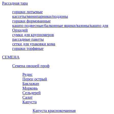
Рассадная тара
горшки литьевые
кассеты/минипарники/поддоны
горшки формованные
кашпо подвесные/балконные ящики/вазоны/кашпо для
Орхидей
сумки для крупномеров
рассадные пакеты
сетки для упаковки кома
горшки торфяные
СЕМЕНА
Семена овощей проф
Редис
Перец острый
Баклажан
Морковь
Сельдерей
Салат
Капуста
Капуста краснокочанная