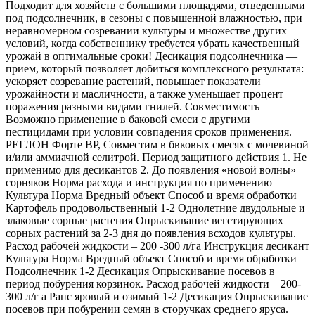
Подходит для хозяйств с большими площадями, отведенными
под подсолнечник, в сезоны с повышенной влажностью, при
неравномерном созревании культуры и множестве других
условий, когда собственнику требуется убрать качественный
урожай в оптимальные сроки! Десикация подсолнечника —
прием, который позволяет добиться комплексного результата:
ускоряет созревание растений, повышает показатели
урожайности и масличности, а также уменьшает процент
поражения разными видами гнилей. Совместимость
Возможно применение в баковой смеси с другими
пестицидами при условии совпадения сроков применения.
РЕГЛОН Форте ВР, Совместим в бвковых смесях с мочевиной
и/или аммиачной селитрой. Период защитного действия 1. Не
применимо для десикантов 2. До появления «новой волны»
сорняков Норма расхода и инструкция по применению
Культура Норма Вредный объект Способ и время обработки
Картофель продовольственный 1-2 Однолетние двудольные и
злаковые сорные растения Опрыскивание вегетирующих
сорных растений за 2-3 дня до появления всходов культуры.
Расход рабочей жидкости – 200 -300 л/га Инструкция десикант
Культура Норма Вредный объект Способ и время обработки
Подсолнечник 1-2 Десикация Опрыскивание посевов в
период побурения корзинок. Расход рабочей жидкости – 200-
300 л/г а Рапс яровый и озимый 1-2 Десикация Опрыскивание
посевов при побурении семян в сторучках среднего яруса.