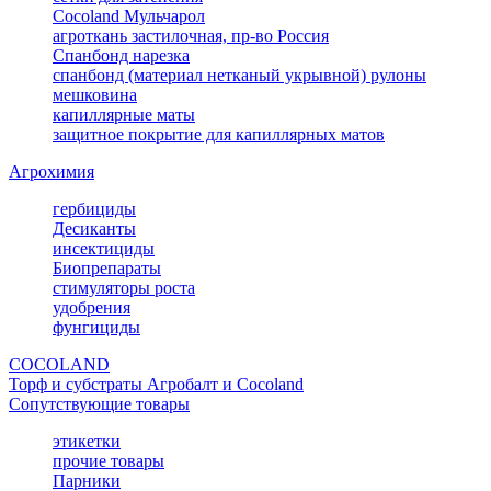
Cocoland Мульчарол
агроткань застилочная, пр-во Россия
Спанбонд нарезка
спанбонд (материал нетканый укрывной) рулоны
мешковина
капиллярные маты
защитное покрытие для капиллярных матов
Агрохимия
гербициды
Десиканты
инсектициды
Биопрепараты
стимуляторы роста
удобрения
фунгициды
COCOLAND
Торф и субстраты Агробалт и Cocoland
Сопутствующие товары
этикетки
прочие товары
Парники