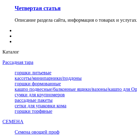
Четвертая статья
Описание раздела сайта, информация о товарах и услуга
Каталог
Рассадная тара
горшки литьевые
кассеты/минипарники/поддоны
горшки формованные
кашпо подвесные/балконные ящики/вазоны/кашпо для О
сумки для крупномеров
рассадные пакеты
сетки для упаковки кома
горшки торфяные
СЕМЕНА
Семена овощей проф