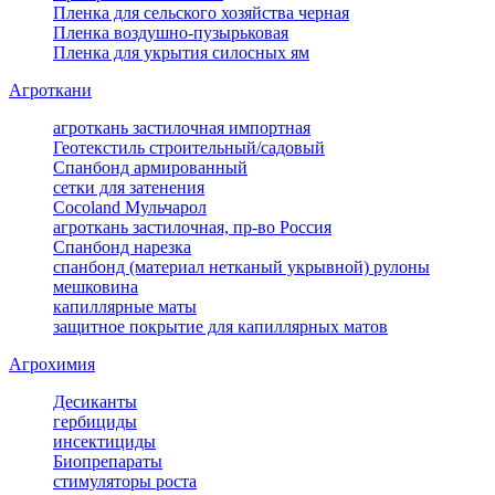
Пленка для сельского хозяйства черная
Пленка воздушно-пузырьковая
Пленка для укрытия силосных ям
Агроткани
агроткань застилочная импортная
Геотекстиль строительный/садовый
Спанбонд армированный
сетки для затенения
Cocoland Мульчарол
агроткань застилочная, пр-во Россия
Спанбонд нарезка
спанбонд (материал нетканый укрывной) рулоны
мешковина
капиллярные маты
защитное покрытие для капиллярных матов
Агрохимия
Десиканты
гербициды
инсектициды
Биопрепараты
стимуляторы роста