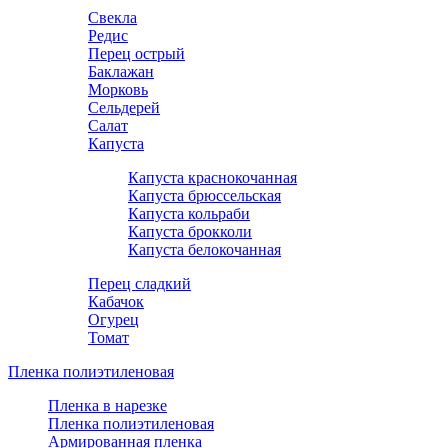
Свекла
Редис
Перец острый
Баклажан
Морковь
Сельдерей
Салат
Капуста
Капуста краснокочанная
Капуста брюссельская
Капуста кольраби
Капуста брокколи
Капуста белокочанная
Перец сладкий
Кабачок
Огурец
Томат
Пленка полиэтиленовая
Пленка в нарезке
Пленка полиэтиленовая
Армированная пленка